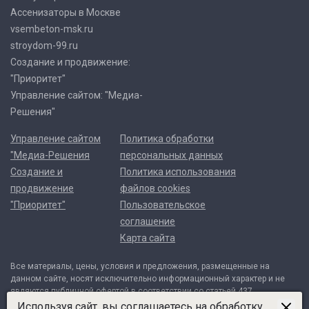
Ассенизаторы в Москве
vsembeton-msk.ru
stroydom-99.ru
Создание и продвижение:
"Приоритет"
Управление сайтом: "Медиа-
Решения"
Управление сайтом
Политика обработки
"Медиа-Решения
персональных данных
Создание и
Политика использования
продвижение
файлов cookies
"Приоритет"
Пользовательское
соглашение
Карта сайта
Все материалы, цены, условия и предложения, размещенные на
данном сайте, носят исключительно информационный характер и не
являются публичной офертой в соответствии со статьей 437
Гражданского кодекса Российской Федерации. Договор может быть
Используя сайт, вы соглашаетесь на обработку